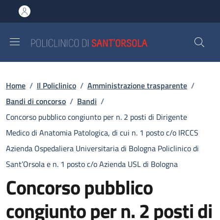
Salta al contenuto principale
Skip to footer content
Briciole di pane
Home
/
Il Policlinico
/
Amministrazione trasparente
/
Bandi di concorso
/
Bandi
/
Concorso pubblico congiunto per n. 2 posti di Dirigente
Medico di Anatomia Patologica, di cui n. 1 posto c/o IRCCS
Azienda Ospedaliera Universitaria di Bologna Policlinico di
Sant’Orsola e n. 1 posto c/o Azienda USL di Bologna
Concorso pubblico
congiunto per n. 2 posti di