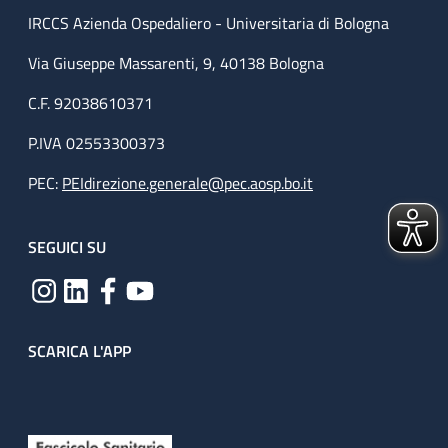
IRCCS Azienda Ospedaliero - Universitaria di Bologna
Via Giuseppe Massarenti, 9, 40138 Bologna
C.F. 92038610371
P.IVA 02553300373
PEC:
PEIdirezione.generale@pec.aosp.bo.it
SEGUICI SU
SCARICA L'APP