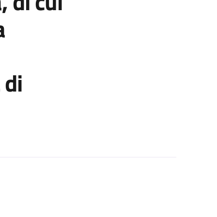
 di cui
a
 di
cui n. 1 posto c/o IRCCS Azienda Ospedaliera Universitaria di Bolo