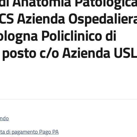
di Anatomia Patologica,
CCS Azienda Ospedalier
ologna Policlinico di
1 posto c/o Azienda USL
ndo
to per n. 2 posti di Dirigente Medico di Anatomia Patologica, di 
ta di pagamento Pago PA