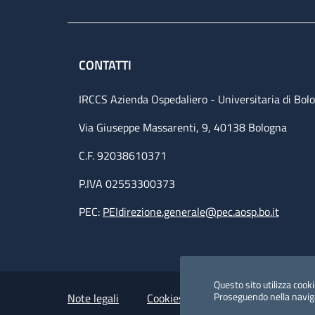
CONTATTI
IRCCS Azienda Ospedaliero - Universitaria di Bol
Via Giuseppe Massarenti, 9, 40138 Bologna
C.F. 92038610371
P.IVA 02553300373
PEC:
PEIdirezione.generale@pec.aosp.bo.it
Small prints
Useful links section
Questo sito utilizza cookie
Proseguendo nella navigaz
Note legali
Cookies Policy
Policy privacy 