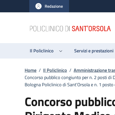
Salta al contenuto principale
Skip to footer content
Redazione
Il Policlinico
Servizi e prestazioni
Briciole di pane
Home
/
Il Policlinico
/
Amministrazione tra
Concorso pubblico congiunto per n. 2 posti di 
Bologna Policlinico di Sant’Orsola e n. 1 post
Concorso pubblico