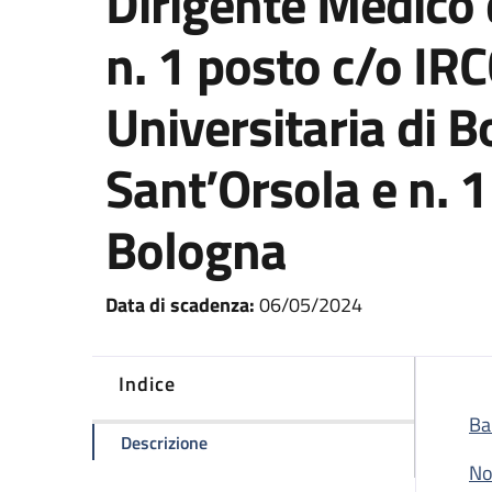
Dirigente Medico 
n. 1 posto c/o IR
Universitaria di B
Sant’Orsola e n. 
Bologna
Data di scadenza:
06/05/2024
Indice
Ba
della pagina Concorso pubblico congiun
Descrizione
No