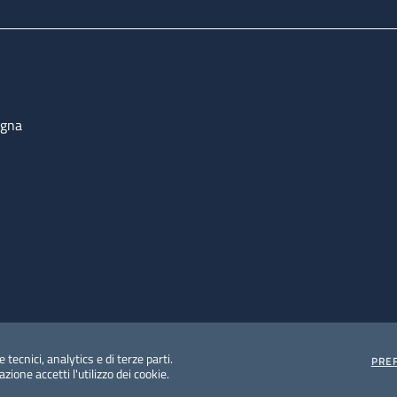
ogna
 tecnici, analytics e di terze parti.
PRE
ione accetti l'utilizzo dei cookie.
e protezione del dato personale
Albo pretorio on-line
Dic