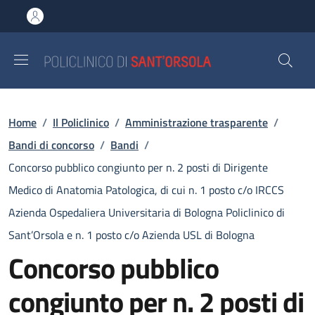
Salta al contenuto principale
Skip to footer content
Briciole di pane
Home
/
Il Policlinico
/
Amministrazione trasparente
/
Bandi di concorso
/
Bandi
/
Concorso pubblico congiunto per n. 2 posti di Dirigente
Medico di Anatomia Patologica, di cui n. 1 posto c/o IRCCS
Azienda Ospedaliera Universitaria di Bologna Policlinico di
Sant’Orsola e n. 1 posto c/o Azienda USL di Bologna
Concorso pubblico
congiunto per n. 2 posti di