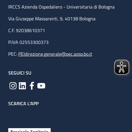
IRCCS Azienda Ospedaliero - Universitaria di Bologna
Via Giuseppe Massarenti, 9, 40138 Bologna
C.F. 92038610371
P.IVA 02553300373
PEC:
PEIdirezione.generale@pec.aosp.bo.it
SEGUICI SU
SCARICA L'APP