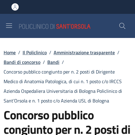
Salta al contenuto principale
Skip to footer content
Briciole di pane
Home
/
Il Policlinico
/
Amministrazione trasparente
/
Bandi di concorso
/
Bandi
/
Concorso pubblico congiunto per n. 2 posti di Dirigente
Medico di Anatomia Patologica, di cui n. 1 posto c/o IRCCS
Azienda Ospedaliera Universitaria di Bologna Policlinico di
Sant’Orsola e n. 1 posto c/o Azienda USL di Bologna
Concorso pubblico
congiunto per n. 2 posti di