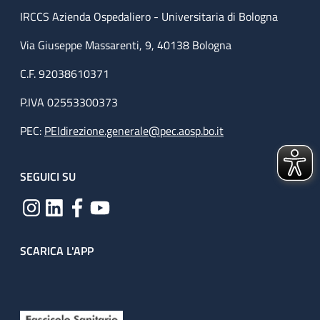
IRCCS Azienda Ospedaliero - Universitaria di Bologna
Via Giuseppe Massarenti, 9, 40138 Bologna
C.F. 92038610371
P.IVA 02553300373
PEC:
PEIdirezione.generale@pec.aosp.bo.it
SEGUICI SU
SCARICA L'APP