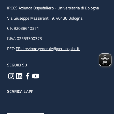
IRCCS Azienda Ospedaliero - Universitaria di Bologna
Via Giuseppe Massarenti, 9, 40138 Bologna
C.F. 92038610371
P.IVA 02553300373
PEC:
PEIdirezione.generale@pec.aosp.bo.it
SEGUICI SU
SCARICA L'APP