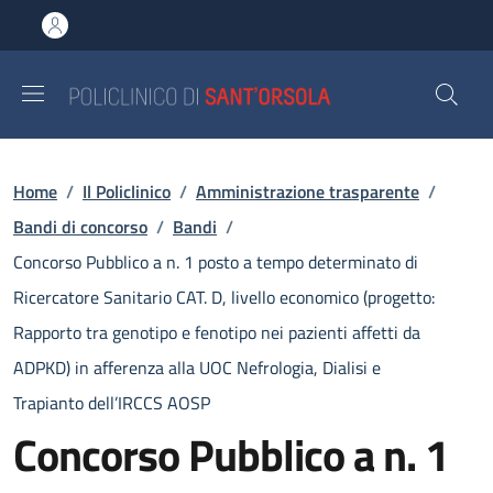
Salta al contenuto principale
Skip to footer content
Briciole di pane
Home
/
Il Policlinico
/
Amministrazione trasparente
/
Bandi di concorso
/
Bandi
/
Concorso Pubblico a n. 1 posto a tempo determinato di
Ricercatore Sanitario CAT. D, livello economico (progetto:
Rapporto tra genotipo e fenotipo nei pazienti affetti da
ADPKD) in afferenza alla UOC Nefrologia, Dialisi e
Trapianto dell’IRCCS AOSP
Concorso Pubblico a n. 1