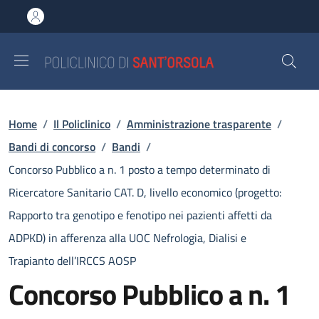
Salta al contenuto principale
Skip to footer content
Briciole di pane
Home
/
Il Policlinico
/
Amministrazione trasparente
/
Bandi di concorso
/
Bandi
/
Concorso Pubblico a n. 1 posto a tempo determinato di
Ricercatore Sanitario CAT. D, livello economico (progetto:
Rapporto tra genotipo e fenotipo nei pazienti affetti da
ADPKD) in afferenza alla UOC Nefrologia, Dialisi e
Trapianto dell’IRCCS AOSP
Concorso Pubblico a n. 1