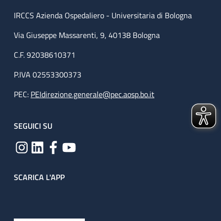
IRCCS Azienda Ospedaliero - Universitaria di Bologna
Via Giuseppe Massarenti, 9, 40138 Bologna
C.F. 92038610371
P.IVA 02553300373
PEC:
PEIdirezione.generale@pec.aosp.bo.it
SEGUICI SU
SCARICA L'APP