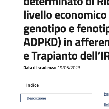
determinato di Ric
livello economico
genotipo e fenotip
ADPKD) in afferen
e Trapianto dell’
Data di scadenza:
19/06/2023
Indice
ba
della pagina Concorso Pubblico a n. 1 
Descrizione
li