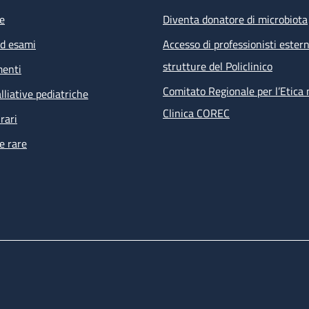
e
Diventa donatore di microbiota
ed esami
Accesso di professionisti estern
strutture del Policlinico
menti
Comitato Regionale per l’Etica 
lliative pediatriche
Clinica COREC
rari
e rare