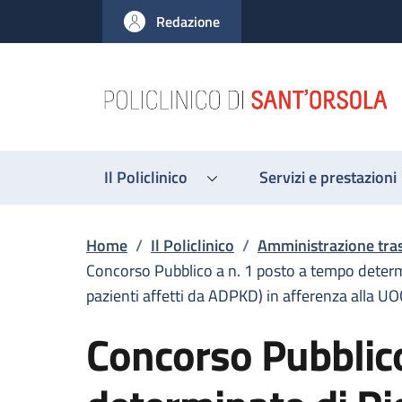
Salta al contenuto principale
Skip to footer content
Redazione
Il Policlinico
Servizi e prestazioni
Briciole di pane
Home
/
Il Policlinico
/
Amministrazione tra
Concorso Pubblico a n. 1 posto a tempo determi
pazienti affetti da ADPKD) in afferenza alla UO
Concorso Pubblico