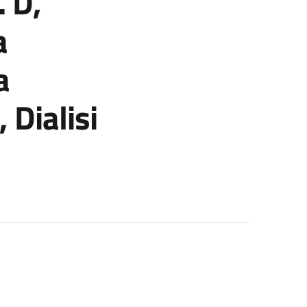
. D,
a
a
 Dialisi
o economico (progetto: Rapporto tra genotipo e fenotipo nei pazien