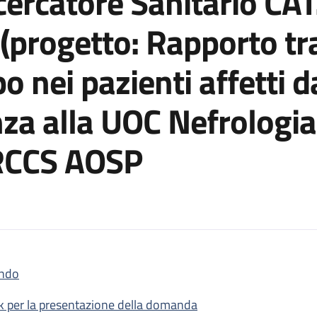
ercatore Sanitario CAT
 (progetto: Rapporto tr
o nei pazienti affetti d
za alla UOC Nefrologia,
IRCCS AOSP
ndo
posto a tempo determinato di Ricercatore Sanitario CAT. D, livell
nk per la presentazione della domanda