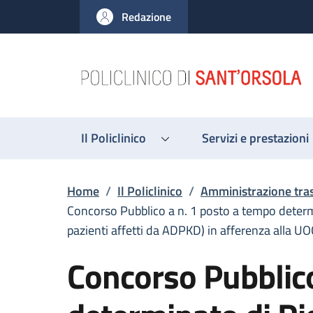
Salta al contenuto principale
Skip to footer content
Redazione
Il Policlinico
Servizi e prestazioni
Briciole di pane
Home
/
Il Policlinico
/
Amministrazione tra
Concorso Pubblico a n. 1 posto a tempo determi
pazienti affetti da ADPKD) in afferenza alla UO
Concorso Pubblico