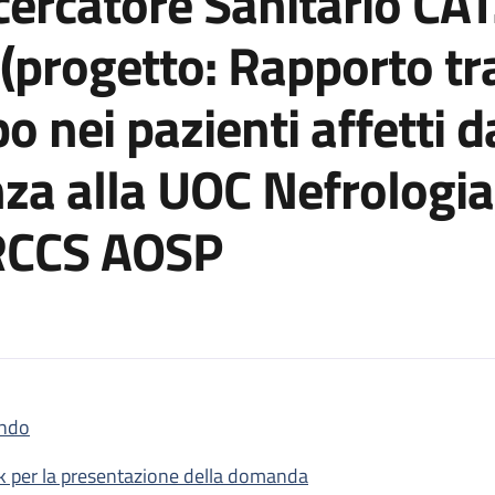
ercatore Sanitario CAT
 (progetto: Rapporto tr
o nei pazienti affetti d
za alla UOC Nefrologia,
IRCCS AOSP
ndo
posto a tempo determinato di Ricercatore Sanitario CAT. D, livell
nk per la presentazione della domanda