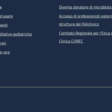
e
Diventa donatore di microbiota
ed esami
Accesso di professionisti estern
strutture del Policlinico
menti
Comitato Regionale per l’Etica 
lliative pediatriche
Clinica COREC
rari
e rare