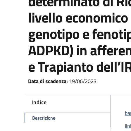
determinato di Ric
livello economico
genotipo e fenotip
ADPKD) in afferen
e Trapianto dell’
Data di scadenza:
19/06/2023
Indice
ba
della pagina Concorso Pubblico a n. 1 
Descrizione
li