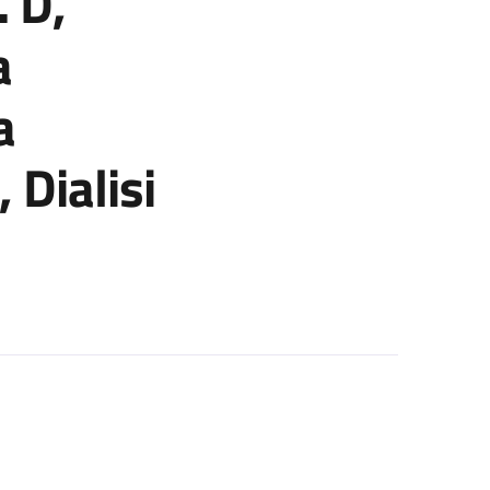
. D,
a
a
 Dialisi
o economico (progetto: Rapporto tra genotipo e fenotipo nei pazien