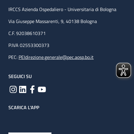
IRCCS Azienda Ospedaliero - Universitaria di Bologna
Via Giuseppe Massarenti, 9, 40138 Bologna
C.F. 92038610371
P.IVA 02553300373
PEC:
PEIdirezione.generale@pec.aosp.bo.it
SEGUICI SU
SCARICA L'APP