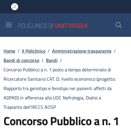
Salta al contenuto principale
Skip to footer content
Briciole di pane
Home
/
Il Policlinico
/
Amministrazione trasparente
/
Bandi di concorso
/
Bandi
/
Concorso Pubblico a n. 1 posto a tempo determinato di
Ricercatore Sanitario CAT. D, livello economico (progetto:
Rapporto tra genotipo e fenotipo nei pazienti affetti da
ADPKD) in afferenza alla UOC Nefrologia, Dialisi e
Trapianto dell’IRCCS AOSP
Concorso Pubblico a n. 1