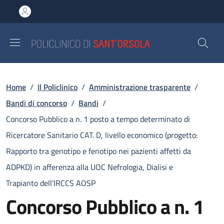
Salta al contenuto principale
Skip to footer content
Briciole di pane
Home
/
Il Policlinico
/
Amministrazione trasparente
/
Bandi di concorso
/
Bandi
/
Concorso Pubblico a n. 1 posto a tempo determinato di
Ricercatore Sanitario CAT. D, livello economico (progetto:
Rapporto tra genotipo e fenotipo nei pazienti affetti da
ADPKD) in afferenza alla UOC Nefrologia, Dialisi e
Trapianto dell’IRCCS AOSP
Concorso Pubblico a n. 1