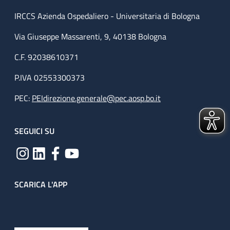
IRCCS Azienda Ospedaliero - Universitaria di Bologna
Via Giuseppe Massarenti, 9, 40138 Bologna
C.F. 92038610371
P.IVA 02553300373
PEC:
PEIdirezione.generale@pec.aosp.bo.it
SEGUICI SU
SCARICA L'APP