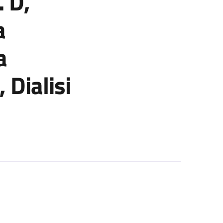
. D,
a
a
 Dialisi
o economico (progetto: Rapporto tra genotipo e fenotipo nei pazien