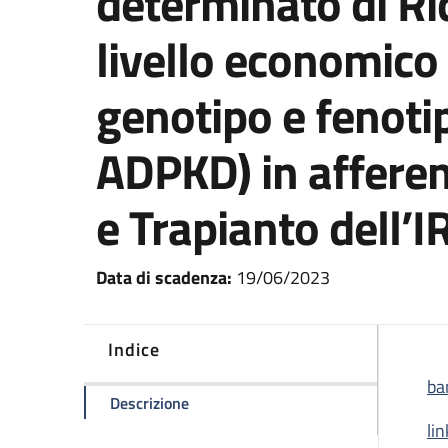
determinato di Ric
livello economico
genotipo e fenotip
ADPKD) in afferen
e Trapianto dell’
Data di scadenza:
19/06/2023
Indice
ba
della pagina Concorso Pubblico a n. 1 
Descrizione
li