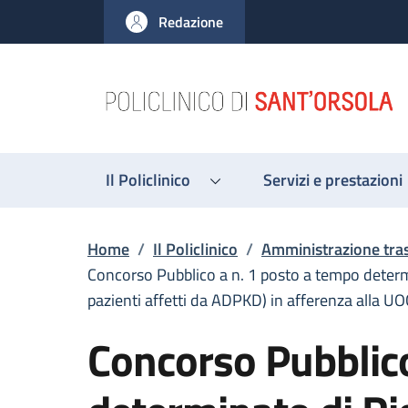
Salta al contenuto principale
Skip to footer content
Redazione
Il Policlinico
Servizi e prestazioni
Briciole di pane
Home
/
Il Policlinico
/
Amministrazione tra
Concorso Pubblico a n. 1 posto a tempo determi
pazienti affetti da ADPKD) in afferenza alla UO
Concorso Pubblico