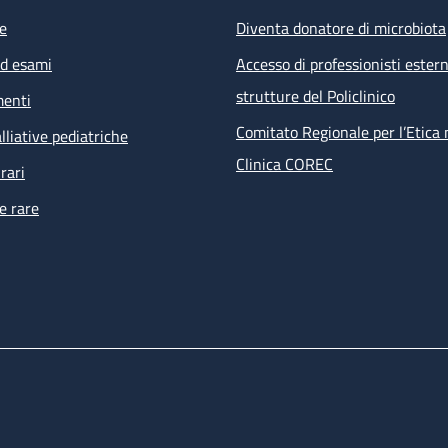
e
Diventa donatore di microbiota
ed esami
Accesso di professionisti estern
strutture del Policlinico
menti
Comitato Regionale per l’Etica 
lliative pediatriche
Clinica COREC
rari
e rare