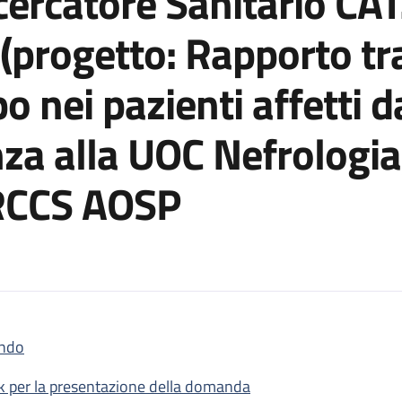
ercatore Sanitario CAT
 (progetto: Rapporto tr
o nei pazienti affetti d
za alla UOC Nefrologia,
IRCCS AOSP
ndo
posto a tempo determinato di Ricercatore Sanitario CAT. D, livell
nk per la presentazione della domanda