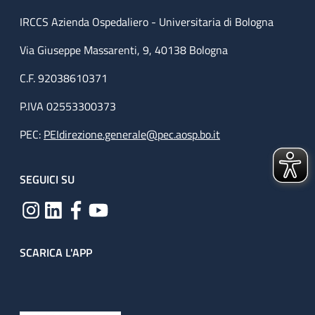
IRCCS Azienda Ospedaliero - Universitaria di Bologna
Via Giuseppe Massarenti, 9, 40138 Bologna
C.F. 92038610371
P.IVA 02553300373
PEC:
PEIdirezione.generale@pec.aosp.bo.it
SEGUICI SU
SCARICA L'APP