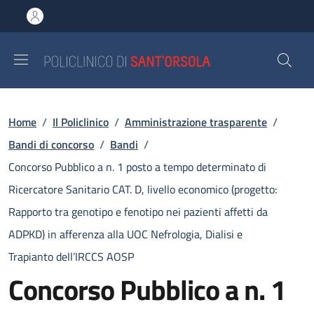
Salta al contenuto principale
Skip to footer content
Briciole di pane
Home
/
Il Policlinico
/
Amministrazione trasparente
/
Bandi di concorso
/
Bandi
/
Concorso Pubblico a n. 1 posto a tempo determinato di
Ricercatore Sanitario CAT. D, livello economico (progetto:
Rapporto tra genotipo e fenotipo nei pazienti affetti da
ADPKD) in afferenza alla UOC Nefrologia, Dialisi e
Trapianto dell’IRCCS AOSP
Concorso Pubblico a n. 1