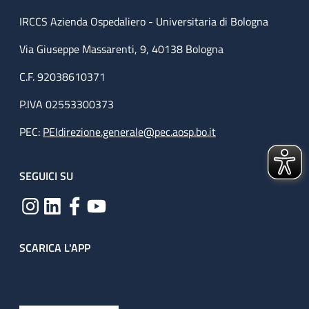
IRCCS Azienda Ospedaliero - Universitaria di Bologna
Via Giuseppe Massarenti, 9, 40138 Bologna
C.F. 92038610371
P.IVA 02553300373
PEC:
PEIdirezione.generale@pec.aosp.bo.it
SEGUICI SU
SCARICA L'APP