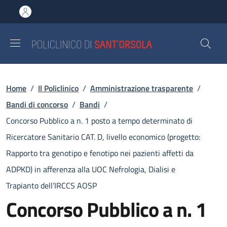
Salta al contenuto principale
Skip to footer content
Briciole di pane
Home
/
Il Policlinico
/
Amministrazione trasparente
/
Bandi di concorso
/
Bandi
/
Concorso Pubblico a n. 1 posto a tempo determinato di
Ricercatore Sanitario CAT. D, livello economico (progetto:
Rapporto tra genotipo e fenotipo nei pazienti affetti da
ADPKD) in afferenza alla UOC Nefrologia, Dialisi e
Trapianto dell’IRCCS AOSP
Concorso Pubblico a n. 1