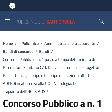
Salta al contenuto principale
Skip to footer content
Briciole di pane
Home
/
Il Policlinico
/
Amministrazione trasparente
/
Bandi di concorso
/
Bandi
/
Concorso Pubblico a n. 1 posto a tempo determinato di
Ricercatore Sanitario CAT. D, livello economico (progetto:
Rapporto tra genotipo e fenotipo nei pazienti affetti da
ADPKD) in afferenza alla UOC Nefrologia, Dialisi e
Trapianto dell’IRCCS AOSP
Concorso Pubblico a n. 1