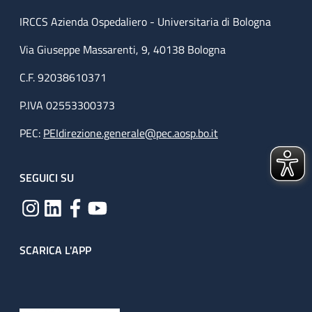
IRCCS Azienda Ospedaliero - Universitaria di Bologna
Via Giuseppe Massarenti, 9, 40138 Bologna
C.F. 92038610371
P.IVA 02553300373
PEC:
PEIdirezione.generale@pec.aosp.bo.it
SEGUICI SU
SCARICA L'APP