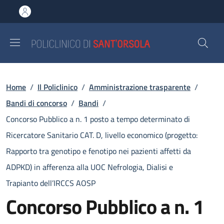
Salta al contenuto principale
Skip to footer content
Briciole di pane
Home
/
Il Policlinico
/
Amministrazione trasparente
/
Bandi di concorso
/
Bandi
/
Concorso Pubblico a n. 1 posto a tempo determinato di
Ricercatore Sanitario CAT. D, livello economico (progetto:
Rapporto tra genotipo e fenotipo nei pazienti affetti da
ADPKD) in afferenza alla UOC Nefrologia, Dialisi e
Trapianto dell’IRCCS AOSP
Concorso Pubblico a n. 1