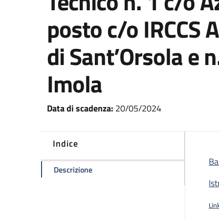
Tecnico n. 1 c/o A
posto c/o IRCCS A
di Sant’Orsola e n
Imola
Data di scadenza:
20/05/2024
Indice
Ba
della pagina Concorso pubblico per n.
Descrizione
Is
Lin