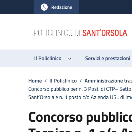
Salta al contenuto principale
Skip to footer content
Redazione
Il Policlinico
Servizi e prestazioni
Briciole di pane
Home
/
Il Policlinico
/
Amministrazione tra
Concorso pubblico per n. 3 Posti di CTP– Setto
Sant’Orsola e n. 1 posto c/o Azienda USL di Im
Concorso pubblico