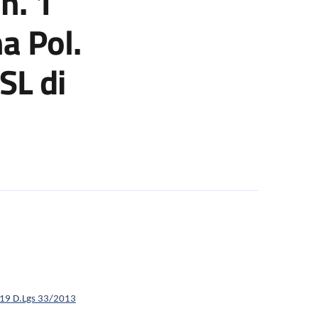
n. 1
a Pol.
SL di
n. 1 posto c/o IRCCS Az Osped Univ di Bologna Pol. di Sant’Orsola
t. 19 D.Lgs 33/2013