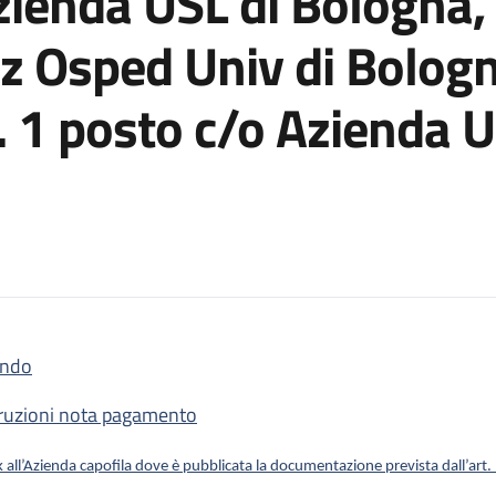
zienda USL di Bologna, 
z Osped Univ di Bologn
. 1 posto c/o Azienda U
ndo
 3 Posti di CTP– Settore Tecnico n. 1 c/o Azienda USL di Bologna, 
truzioni nota pagamento
k all’Azienda capofila dove è pubblicata la documentazione prevista dall’ar