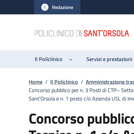
Salta al contenuto principale
Skip to footer content
Redazione
Il Policlinico
Servizi e prestazioni
Briciole di pane
Home
/
Il Policlinico
/
Amministrazione tra
Concorso pubblico per n. 3 Posti di CTP– Setto
Sant’Orsola e n. 1 posto c/o Azienda USL di Im
Concorso pubblico