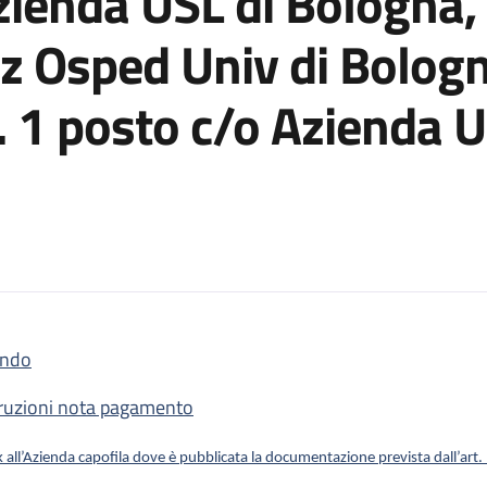
zienda USL di Bologna, 
z Osped Univ di Bologn
. 1 posto c/o Azienda U
ndo
 3 Posti di CTP– Settore Tecnico n. 1 c/o Azienda USL di Bologna, 
truzioni nota pagamento
k all’Azienda capofila dove è pubblicata la documentazione prevista dall’ar