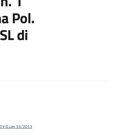
n. 1
a Pol.
SL di
n. 1 posto c/o IRCCS Az Osped Univ di Bologna Pol. di Sant’Orsola
t. 19 D.Lgs 33/2013