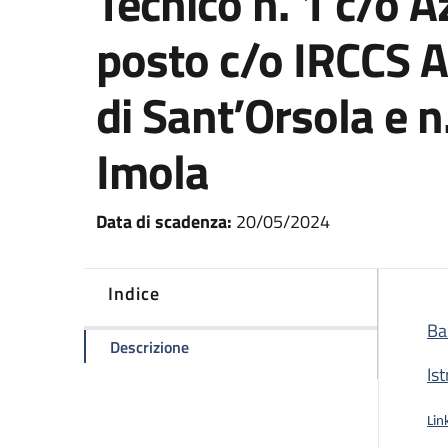
Tecnico n. 1 c/o A
posto c/o IRCCS A
di Sant’Orsola e n
Imola
Data di scadenza:
20/05/2024
Indice
Ba
della pagina Concorso pubblico per n.
Descrizione
Is
Lin