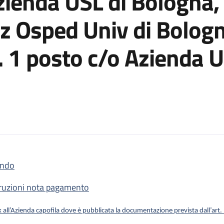
zienda USL di Bologna, 
z Osped Univ di Bologn
. 1 posto c/o Azienda U
ndo
 3 Posti di CTP– Settore Tecnico n. 1 c/o Azienda USL di Bologna, 
truzioni nota pagamento
k all’Azienda capofila dove è pubblicata la documentazione prevista dall’ar