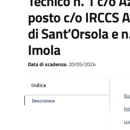
Tecnico n. 1 c/o A
posto c/o IRCCS A
di Sant’Orsola e n
Imola
Data di scadenza:
20/05/2024
Indice
Ba
della pagina Concorso pubblico per n.
Descrizione
Is
Lin