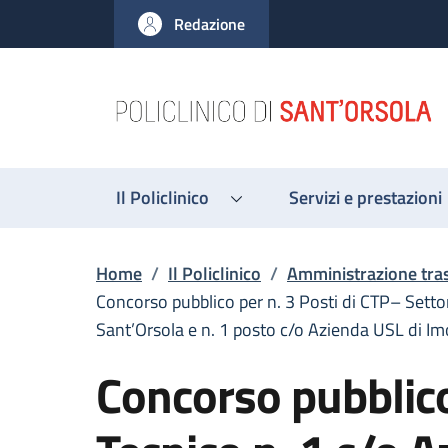
Salta al contenuto principale
Skip to footer content
Redazione
Il Policlinico
Servizi e prestazioni
Briciole di pane
Home
/
Il Policlinico
/
Amministrazione tra
Concorso pubblico per n. 3 Posti di CTP– Setto
Sant’Orsola e n. 1 posto c/o Azienda USL di Im
Concorso pubblico