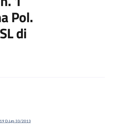
n. 1
a Pol.
SL di
n. 1 posto c/o IRCCS Az Osped Univ di Bologna Pol. di Sant’Orsola
t. 19 D.Lgs 33/2013