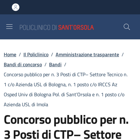
Salta al contenuto principale
Skip to footer content
Briciole di pane
Home
/
Il Policlinico
/
Amministrazione trasparente
/
Bandi di concorso
/
Bandi
/
Concorso pubblico per n. 3 Posti di CTP– Settore Tecnico n.
1 c/o Azienda USL di Bologna, n. 1 posto c/o IRCCS Az
Osped Univ di Bologna Pol. di Sant’Orsola e n. 1 posto c/o
Azienda USL di Imola
Concorso pubblico per n.
3 Posti di CTP– Settore