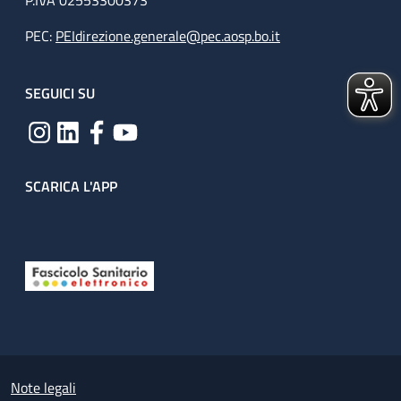
P.IVA 02553300373
PEC:
PEIdirezione.generale@pec.aosp.bo.it
SEGUICI SU
SCARICA L'APP
Useful links section
Small prints
Note legali