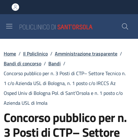
Salta al contenuto principale
Skip to footer content
Briciole di pane
Home
/
Il Policlinico
/
Amministrazione trasparente
/
Bandi di concorso
/
Bandi
/
Concorso pubblico per n. 3 Posti di CTP– Settore Tecnico n.
1 c/o Azienda USL di Bologna, n. 1 posto c/o IRCCS Az
Osped Univ di Bologna Pol. di Sant’Orsola e n. 1 posto c/o
Azienda USL di Imola
Concorso pubblico per n.
3 Posti di CTP– Settore