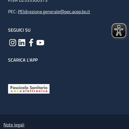
P.IVA 02553300373
PEC:
PEIdirezione.generale@pec.aosp.bo.it
SEGUICI SU
SCARICA L'APP
Useful links section
Small prints
Note legali