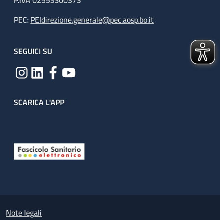
P.IVA 02553300373
PEC:
PEIdirezione.generale@pec.aosp.bo.it
SEGUICI SU
SCARICA L'APP
Useful links section
Small prints
Note legali