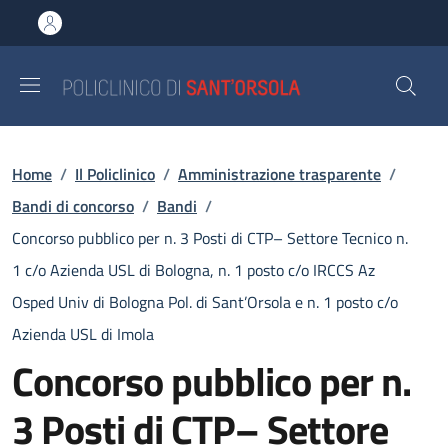
Salta al contenuto principale
Skip to footer content
Briciole di pane
Home
/
Il Policlinico
/
Amministrazione trasparente
/
Bandi di concorso
/
Bandi
/
Concorso pubblico per n. 3 Posti di CTP– Settore Tecnico n.
1 c/o Azienda USL di Bologna, n. 1 posto c/o IRCCS Az
Osped Univ di Bologna Pol. di Sant’Orsola e n. 1 posto c/o
Azienda USL di Imola
Concorso pubblico per n.
3 Posti di CTP– Settore