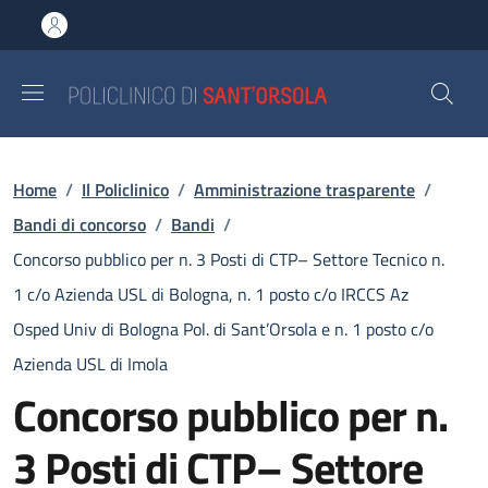
Salta al contenuto principale
Skip to footer content
Briciole di pane
Home
/
Il Policlinico
/
Amministrazione trasparente
/
Bandi di concorso
/
Bandi
/
Concorso pubblico per n. 3 Posti di CTP– Settore Tecnico n.
1 c/o Azienda USL di Bologna, n. 1 posto c/o IRCCS Az
Osped Univ di Bologna Pol. di Sant’Orsola e n. 1 posto c/o
Azienda USL di Imola
Concorso pubblico per n.
3 Posti di CTP– Settore