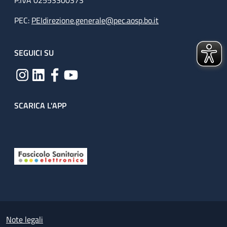
P.IVA 02553300373
PEC:
PEIdirezione.generale@pec.aosp.bo.it
SEGUICI SU
SCARICA L'APP
Useful links section
Small prints
Note legali