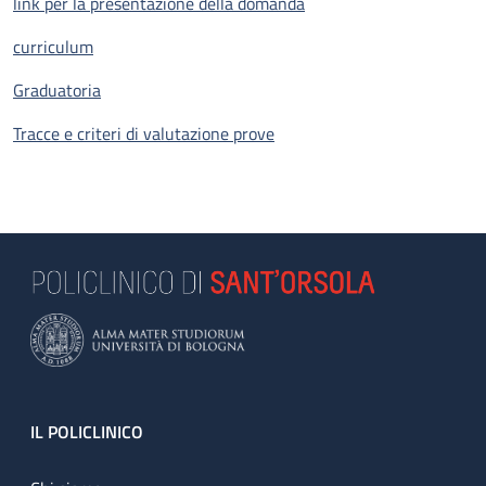
link per la presentazione della domanda
curriculum
Graduatoria
Tracce e criteri di valutazione prove
Footer
IL POLICLINICO