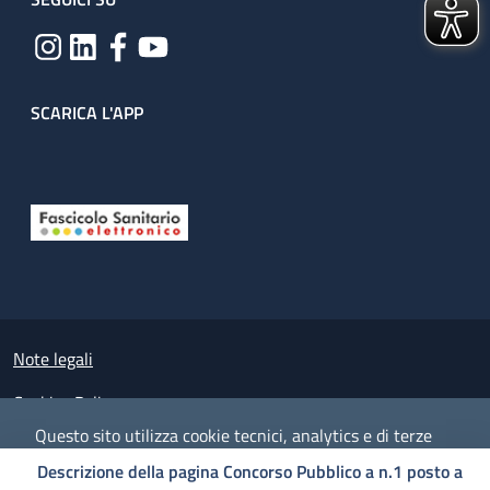
SCARICA L'APP
Useful links section
Small prints
Note legali
Cookies Policy
Questo sito utilizza cookie tecnici, analytics e di terze
Policy privacy e protezione del dato personale
parti.
Proseguendo nella navigazione accetti l'utilizzo dei
Descrizione della pagina Concorso Pubblico a n.1 posto a
cookie.