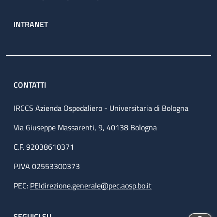
INTRANET
CONTATTI
IRCCS Azienda Ospedaliero - Universitaria di Bologna
Via Giuseppe Massarenti, 9, 40138 Bologna
C.F. 92038610371
P.IVA 02553300373
PEC:
PEIdirezione.generale@pec.aosp.bo.it
SEGUICI SU