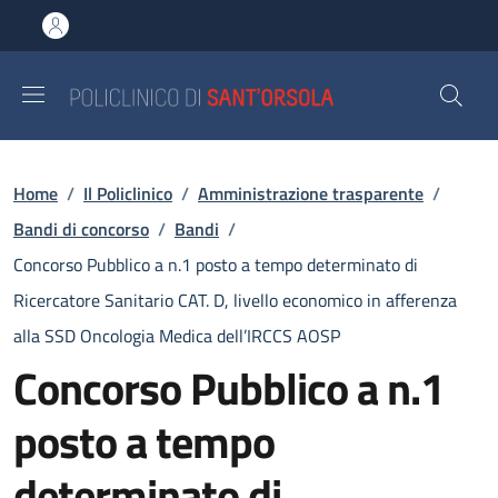
Salta al contenuto principale
Skip to footer content
Briciole di pane
Home
/
Il Policlinico
/
Amministrazione trasparente
/
Bandi di concorso
/
Bandi
/
Concorso Pubblico a n.1 posto a tempo determinato di
Ricercatore Sanitario CAT. D, livello economico in afferenza
alla SSD Oncologia Medica dell’IRCCS AOSP
Concorso Pubblico a n.1
posto a tempo
determinato di