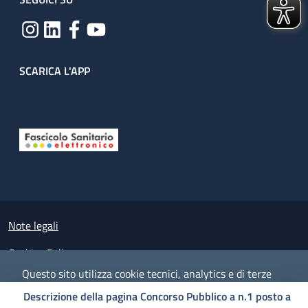
SCARICA L'APP
Useful links section
Small prints
Note legali
Cookies Policy
Questo sito utilizza cookie tecnici, analytics e di terze
Policy privacy e protezione del dato personale
parti.
Proseguendo nella navigazione accetti l'utilizzo dei
Descrizione della pagina Concorso Pubblico a n.1 posto a
cookie.