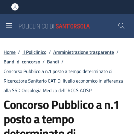
Salta al contenuto principale
Skip to footer content
Briciole di pane
Home
/
Il Policlinico
/
Amministrazione trasparente
/
Bandi di concorso
/
Bandi
/
Concorso Pubblico a n.1 posto a tempo determinato di
Ricercatore Sanitario CAT. D, livello economico in afferenza
alla SSD Oncologia Medica dell’IRCCS AOSP
Concorso Pubblico a n.1
posto a tempo
determinato di