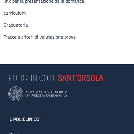
link per la presentazione della domanda
curriculum
Graduatoria
Tracce e criteri di valutazione prove
Footer
IL POLICLINICO