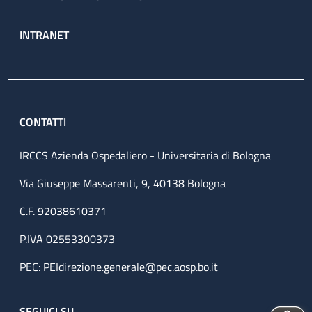
INTRANET
CONTATTI
IRCCS Azienda Ospedaliero - Universitaria di Bologna
Via Giuseppe Massarenti, 9, 40138 Bologna
C.F. 92038610371
P.IVA 02553300373
PEC:
PEIdirezione.generale@pec.aosp.bo.it
SEGUICI SU