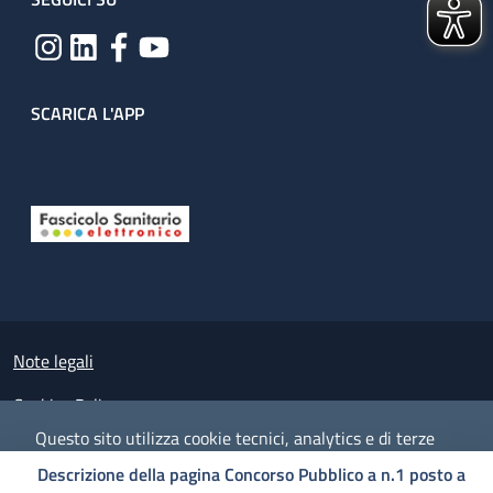
SCARICA L'APP
Useful links section
Small prints
Note legali
Cookies Policy
Questo sito utilizza cookie tecnici, analytics e di terze
Policy privacy e protezione del dato personale
parti.
Proseguendo nella navigazione accetti l'utilizzo dei
Descrizione della pagina Concorso Pubblico a n.1 posto a
cookie.