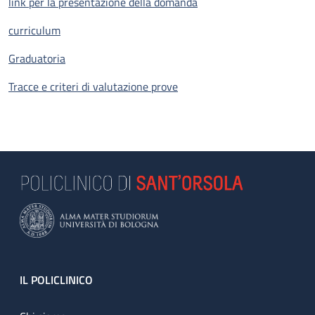
link per la presentazione della domanda
curriculum
Graduatoria
Tracce e criteri di valutazione prove
Footer
IL POLICLINICO