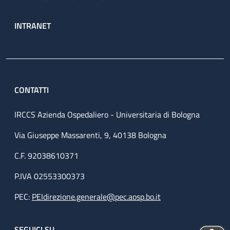
INTRANET
CONTATTI
IRCCS Azienda Ospedaliero - Universitaria di Bologna
Via Giuseppe Massarenti, 9, 40138 Bologna
C.F. 92038610371
P.IVA 02553300373
PEC:
PEIdirezione.generale@pec.aosp.bo.it
SEGUICI SU