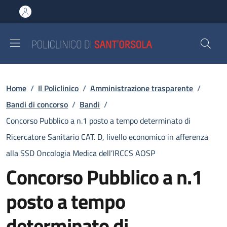
Salta al contenuto principale
Skip to footer content
Briciole di pane
Home
/
Il Policlinico
/
Amministrazione trasparente
/
Bandi di concorso
/
Bandi
/
Concorso Pubblico a n.1 posto a tempo determinato di
Ricercatore Sanitario CAT. D, livello economico in afferenza
alla SSD Oncologia Medica dell’IRCCS AOSP
Concorso Pubblico a n.1
posto a tempo
determinato di