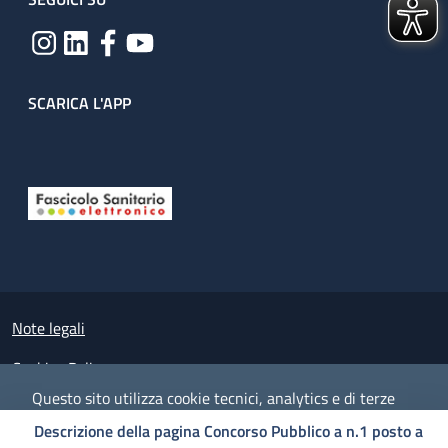
SCARICA L'APP
Useful links section
Small prints
Note legali
Cookies Policy
Questo sito utilizza cookie tecnici, analytics e di terze
Policy privacy e protezione del dato personale
parti.
Proseguendo nella navigazione accetti l'utilizzo dei
Descrizione della pagina Concorso Pubblico a n.1 posto a
cookie.