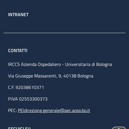
INTRANET
CONTATTI
IRCCS Azienda Ospedaliero - Universitaria di Bologna
Via Giuseppe Massarenti, 9, 40138 Bologna
C.F. 92038610371
P.IVA 02553300373
PEC:
PEIdirezione.generale@pec.aosp.bo.it
SEGUICI SU