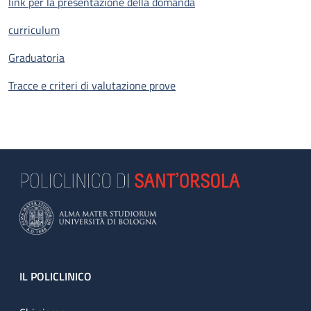
link per la presentazione della domanda
curriculum
Graduatoria
Tracce e criteri di valutazione prove
Footer
IL POLICLINICO