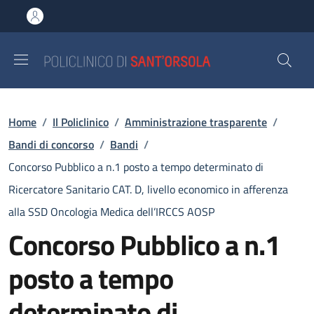
Salta al contenuto principale
Skip to footer content
Briciole di pane
Home
/
Il Policlinico
/
Amministrazione trasparente
/
Bandi di concorso
/
Bandi
/
Concorso Pubblico a n.1 posto a tempo determinato di
Ricercatore Sanitario CAT. D, livello economico in afferenza
alla SSD Oncologia Medica dell’IRCCS AOSP
Concorso Pubblico a n.1
posto a tempo
determinato di