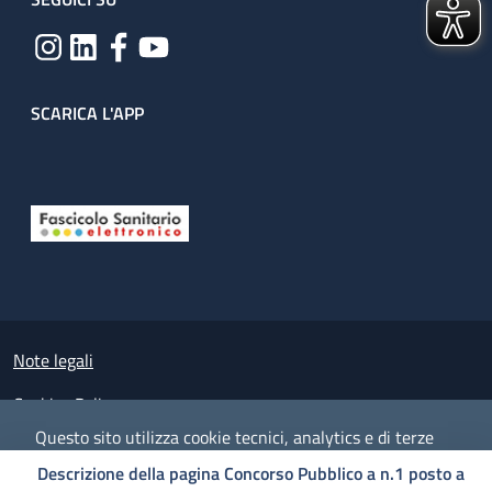
SCARICA L'APP
Useful links section
Small prints
Note legali
Cookies Policy
Questo sito utilizza cookie tecnici, analytics e di terze
Policy privacy e protezione del dato personale
parti.
Proseguendo nella navigazione accetti l'utilizzo dei
Descrizione della pagina Concorso Pubblico a n.1 posto a
cookie.