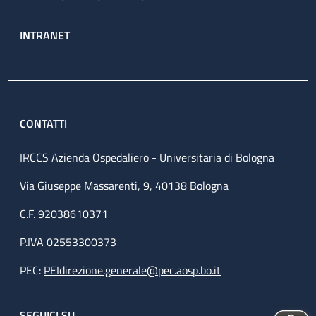
INTRANET
CONTATTI
IRCCS Azienda Ospedaliero - Universitaria di Bologna
Via Giuseppe Massarenti, 9, 40138 Bologna
C.F. 92038610371
P.IVA 02553300373
PEC:
PEIdirezione.generale@pec.aosp.bo.it
SEGUICI SU