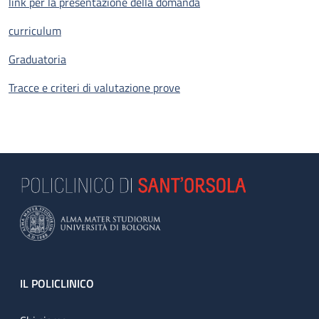
link per la presentazione della domanda
curriculum
Graduatoria
Tracce e criteri di valutazione prove
Footer
IL POLICLINICO