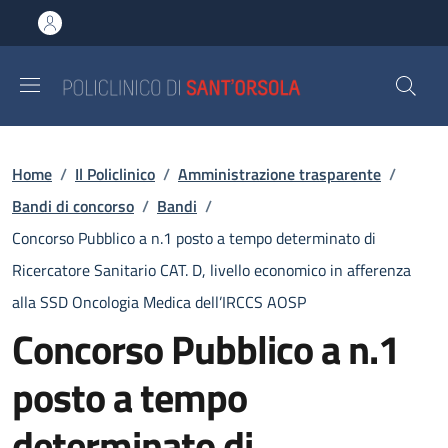
Salta al contenuto principale
Skip to footer content
Briciole di pane
Home
/
Il Policlinico
/
Amministrazione trasparente
/
Bandi di concorso
/
Bandi
/
Concorso Pubblico a n.1 posto a tempo determinato di
Ricercatore Sanitario CAT. D, livello economico in afferenza
alla SSD Oncologia Medica dell’IRCCS AOSP
Concorso Pubblico a n.1
posto a tempo
determinato di