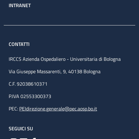
INTRANET
CONTATTI
IRCCS Azienda Ospedaliero - Universitaria di Bologna
Via Giuseppe Massarenti, 9, 40138 Bologna
C.F. 92038610371
P.IVA 02553300373
PEC:
PEIdirezione.generale@pec.aosp.bo.it
SEGUICI SU