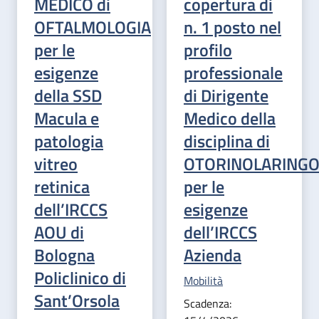
MEDICO di
copertura di
OFTALMOLOGIA
n. 1 posto nel
per le
profilo
esigenze
professionale
della SSD
di Dirigente
Macula e
Medico della
patologia
disciplina di
vitreo
OTORINOLARINGO
retinica
per le
dell’IRCCS
esigenze
AOU di
dell’IRCCS
Bologna
Azienda
Policlinico di
Categoria correlata:
Mobilità
Sant’Orsola
Scadenza: