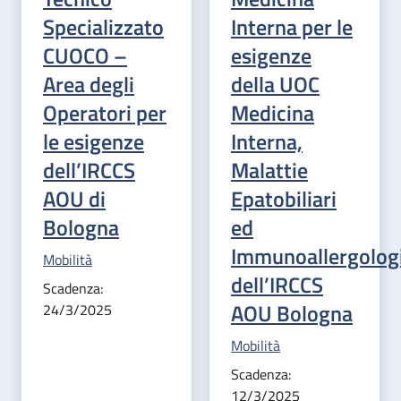
Specializzato
Interna per le
CUOCO –
esigenze
Area degli
della UOC
Operatori per
Medicina
le esigenze
Interna,
dell’IRCCS
Malattie
AOU di
Epatobiliari
Bologna
ed
Immunoallergolog
Categoria correlata:
Mobilità
dell’IRCCS
Scadenza:
AOU Bologna
24/3/2025
Categoria correlata:
Mobilità
Scadenza:
12/3/2025