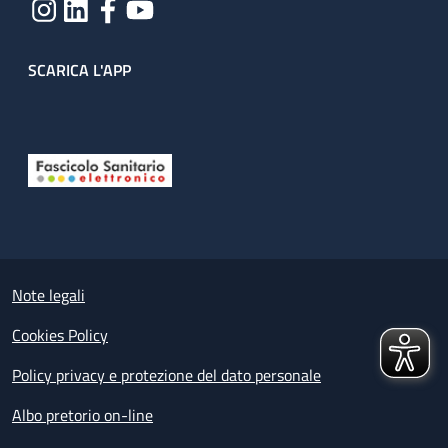
SCARICA L'APP
Useful links section
Small prints
Note legali
Cookies Policy
Policy privacy e protezione del dato personale
Albo pretorio on-line