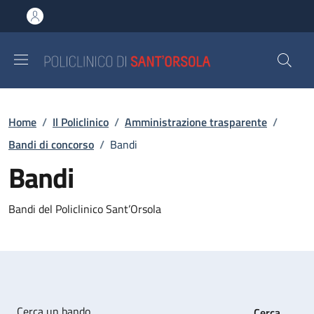
Salta al contenuto principale
Skip to footer content
Briciole di pane
Home
/
Il Policlinico
/
Amministrazione trasparente
/
Bandi di concorso
/
Bandi
Bandi
Bandi del Policlinico Sant’Orsola
Cerca un bando