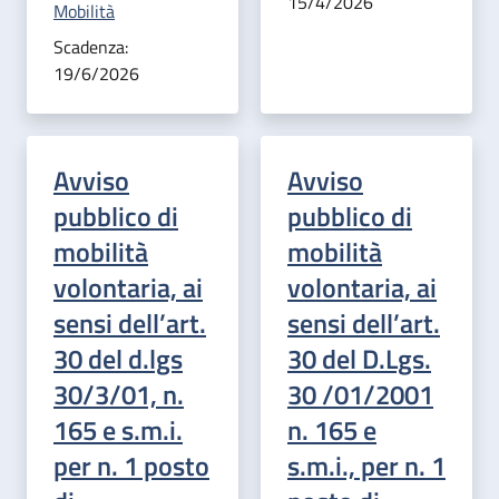
15/4/2026
Categoria correlata:
Mobilità
Scadenza:
19/6/2026
Avviso
Avviso
pubblico di
pubblico di
mobilità
mobilità
volontaria, ai
volontaria, ai
sensi dell’art.
sensi dell’art.
30 del d.lgs
30 del D.Lgs.
30/3/01, n.
30 /01/2001
165 e s.m.i.
n. 165 e
per n. 1 posto
s.m.i., per n. 1