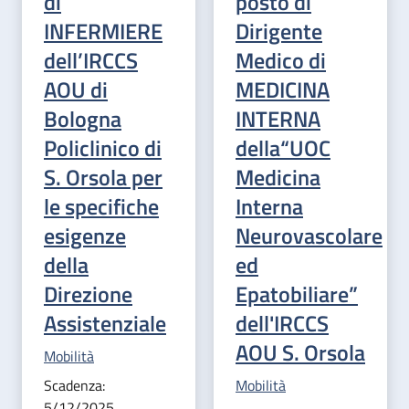
di
posto di
INFERMIERE
Dirigente
dell’IRCCS
Medico di
AOU di
MEDICINA
Bologna
INTERNA
Policlinico di
della“UOC
S. Orsola per
Medicina
le specifiche
Interna
esigenze
Neurovascolare
della
ed
Direzione
Epatobiliare”
Assistenziale
dell'IRCCS
AOU S. Orsola
Categoria correlata:
Mobilità
Categoria correlata:
Scadenza:
Mobilità
5/12/2025