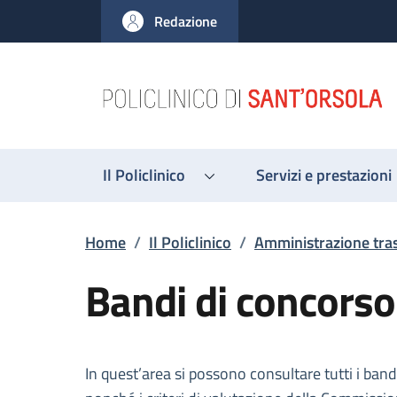
Salta al contenuto principale
Skip to footer content
Redazione
Il Policlinico
Servizi e prestazioni
Briciole di pane
Home
/
Il Policlinico
/
Amministrazione tra
Bandi di concorso
Descrizione
In quest’area si possono consultare tutti i ban