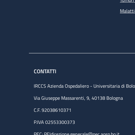
Tumori 
Malatti
CONTATTI
IRCCS Azienda Ospedaliero - Universitaria di Bol
Via Giuseppe Massarenti, 9, 40138 Bologna
C.F. 92038610371
P.IVA 02553300373
PEC:
PEIdirezione.generale@pec.aosp.bo.it