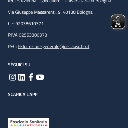
IRCCS Azienda Ospedaliero - Universitaria di Bologna
Via Giuseppe Massarenti, 9, 40138 Bologna
C.F. 92038610371
P.IVA 02553300373
PEC:
PEIdirezione.generale@pec.aosp.bo.it
SEGUICI SU
SCARICA L'APP