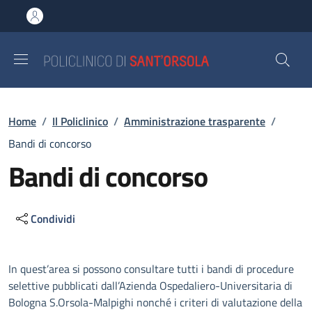
Salta al contenuto principale
Skip to footer content
Briciole di pane
Home
/
Il Policlinico
/
Amministrazione trasparente
/
Bandi di concorso
Bandi di concorso
Condividi
Descrizione
In quest’area si possono consultare tutti i bandi di procedure
selettive pubblicati dall’Azienda Ospedaliero-Universitaria di
Bologna S.Orsola-Malpighi nonché i criteri di valutazione della