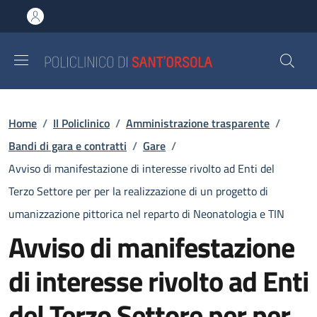
Salta al contenuto principale
Skip to footer content
Briciole di pane
Home
/
Il Policlinico
/
Amministrazione trasparente
/
Bandi di gara e contratti
/
Gare
/
Avviso di manifestazione di interesse rivolto ad Enti del
Terzo Settore per per la realizzazione di un progetto di
umanizzazione pittorica nel reparto di Neonatologia e TIN
Avviso di manifestazione
di interesse rivolto ad Enti
del Terzo Settore per per