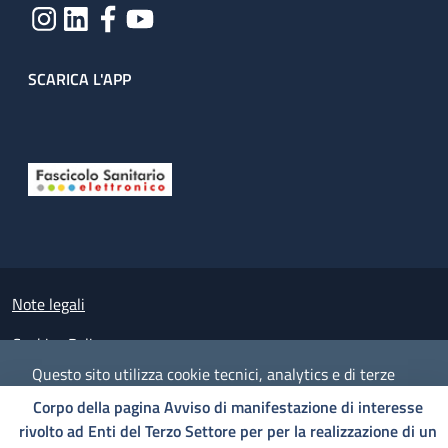
SCARICA L'APP
Useful links section
Small prints
Note legali
Cookies Policy
Questo sito utilizza cookie tecnici, analytics e di terze
Policy privacy e protezione del dato personale
parti.
Proseguendo nella navigazione accetti l'utilizzo dei
Corpo della pagina Avviso di manifestazione di interesse
cookie.
Albo pretorio on-line
rivolto ad Enti del Terzo Settore per per la realizzazione di un