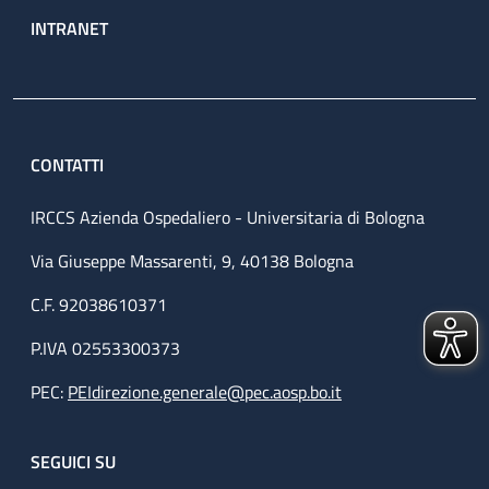
INTRANET
CONTATTI
IRCCS Azienda Ospedaliero - Universitaria di Bologna
Via Giuseppe Massarenti, 9, 40138 Bologna
C.F. 92038610371
P.IVA 02553300373
PEC:
PEIdirezione.generale@pec.aosp.bo.it
SEGUICI SU