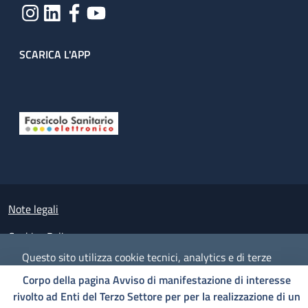
SCARICA L'APP
Useful links section
Small prints
Note legali
Cookies Policy
Questo sito utilizza cookie tecnici, analytics e di terze
Policy privacy e protezione del dato personale
parti.
Proseguendo nella navigazione accetti l'utilizzo dei
Corpo della pagina Avviso di manifestazione di interesse
cookie.
Albo pretorio on-line
rivolto ad Enti del Terzo Settore per per la realizzazione di un