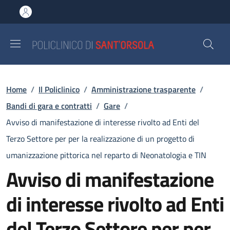
Salta al contenuto principale
Skip to footer content
Briciole di pane
Home
/
Il Policlinico
/
Amministrazione trasparente
/
Bandi di gara e contratti
/
Gare
/
Avviso di manifestazione di interesse rivolto ad Enti del
Terzo Settore per per la realizzazione di un progetto di
umanizzazione pittorica nel reparto di Neonatologia e TIN
Avviso di manifestazione
di interesse rivolto ad Enti
del Terzo Settore per per