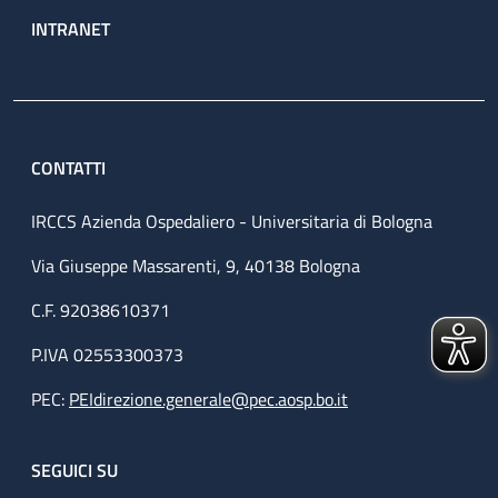
INTRANET
CONTATTI
IRCCS Azienda Ospedaliero - Universitaria di Bologna
Via Giuseppe Massarenti, 9, 40138 Bologna
C.F. 92038610371
P.IVA 02553300373
PEC:
PEIdirezione.generale@pec.aosp.bo.it
SEGUICI SU