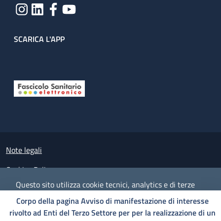
SCARICA L'APP
Useful links section
Small prints
Note legali
Cookies Policy
Questo sito utilizza cookie tecnici, analytics e di terze
Policy privacy e protezione del dato personale
parti.
Proseguendo nella navigazione accetti l'utilizzo dei
Corpo della pagina Avviso di manifestazione di interesse
cookie.
Albo pretorio on-line
rivolto ad Enti del Terzo Settore per per la realizzazione di un