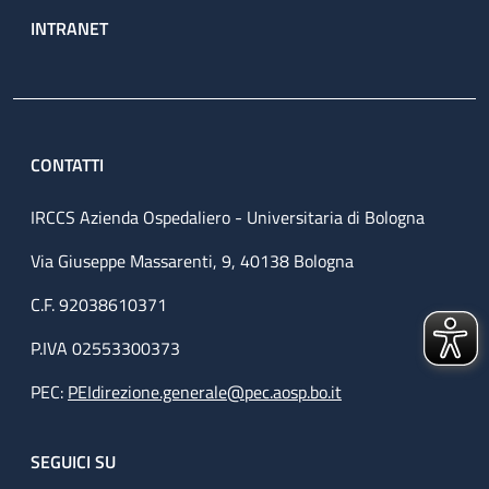
INTRANET
CONTATTI
IRCCS Azienda Ospedaliero - Universitaria di Bologna
Via Giuseppe Massarenti, 9, 40138 Bologna
C.F. 92038610371
P.IVA 02553300373
PEC:
PEIdirezione.generale@pec.aosp.bo.it
SEGUICI SU