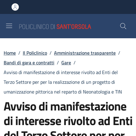
Salta al contenuto principale
Skip to footer content
Briciole di pane
Home
/
Il Policlinico
/
Amministrazione trasparente
/
Bandi di gara e contratti
/
Gare
/
Avviso di manifestazione di interesse rivolto ad Enti del
Terzo Settore per per la realizzazione di un progetto di
umanizzazione pittorica nel reparto di Neonatologia e TIN
Avviso di manifestazione
di interesse rivolto ad Enti
del Terzo Settore per per