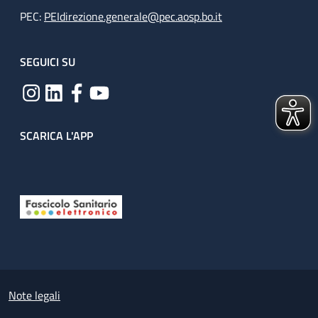
PEC:
PEIdirezione.generale@pec.aosp.bo.it
SEGUICI SU
SCARICA L'APP
Useful links section
Small prints
Note legali