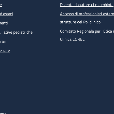
e
Diventa donatore di microbiota
ed esami
Accesso di professionisti estern
strutture del Policlinico
menti
Comitato Regionale per l’Etica 
lliative pediatriche
Clinica COREC
rari
e rare
ogna