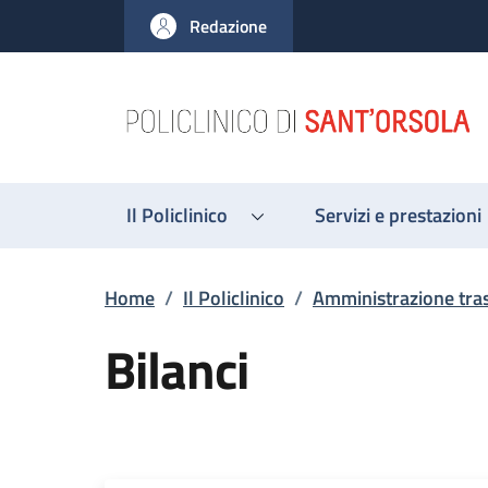
Salta al contenuto principale
Skip to footer content
Redazione
Il Policlinico
Servizi e prestazioni
Briciole di pane
Home
/
Il Policlinico
/
Amministrazione tra
Bilanci
Descrizione