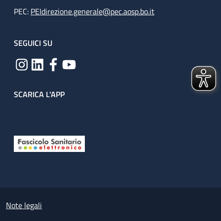
PEC:
PEIdirezione.generale@pec.aosp.bo.it
SEGUICI SU
SCARICA L'APP
Useful links section
Small prints
Note legali