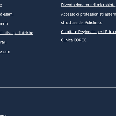
e
Diventa donatore di microbiota
ed esami
Accesso di professionisti estern
strutture del Policlinico
menti
Comitato Regionale per l’Etica 
lliative pediatriche
Clinica COREC
rari
e rare
ogna