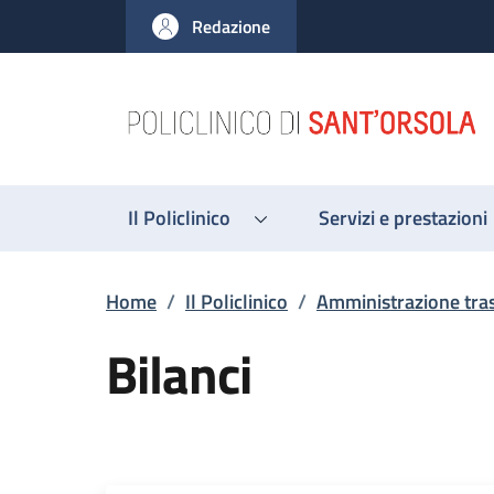
Salta al contenuto principale
Skip to footer content
Redazione
Il Policlinico
Servizi e prestazioni
Briciole di pane
Home
/
Il Policlinico
/
Amministrazione tra
Bilanci
Descrizione