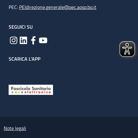
PEC:
PEIdirezione.generale@pec.aosp.bo.it
SEGUICI SU
SCARICA L'APP
Useful links section
Small prints
Note legali