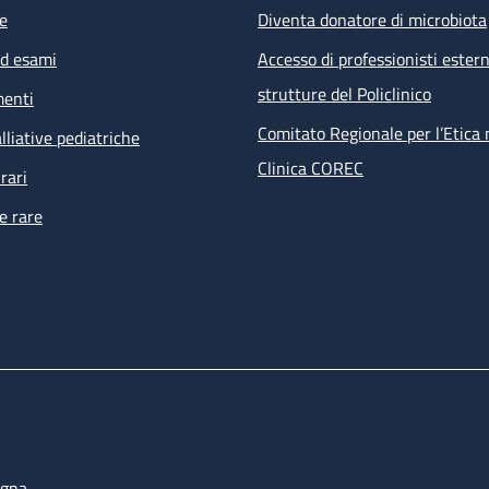
e
Diventa donatore di microbiota
ed esami
Accesso di professionisti estern
strutture del Policlinico
menti
Comitato Regionale per l’Etica 
lliative pediatriche
Clinica COREC
rari
e rare
ogna