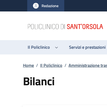
Salta al contenuto principale
Skip to footer content
Redazione
Il Policlinico
Servizi e prestazioni
Briciole di pane
Home
/
Il Policlinico
/
Amministrazione tra
Bilanci
Descrizione