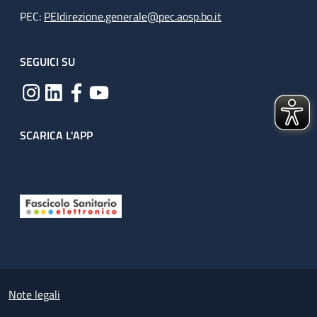
PEC:
PEIdirezione.generale@pec.aosp.bo.it
SEGUICI SU
SCARICA L'APP
Useful links section
Small prints
Note legali