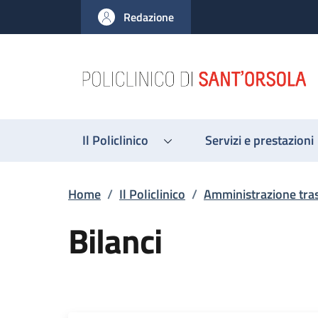
Salta al contenuto principale
Skip to footer content
Redazione
Il Policlinico
Servizi e prestazioni
Briciole di pane
Home
/
Il Policlinico
/
Amministrazione tra
Bilanci
Descrizione