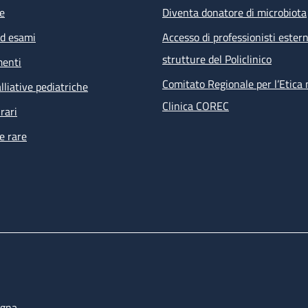
e
Diventa donatore di microbiota
ed esami
Accesso di professionisti estern
strutture del Policlinico
menti
Comitato Regionale per l’Etica 
lliative pediatriche
Clinica COREC
rari
e rare
ogna