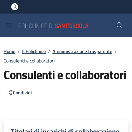
Salta al contenuto principale
Skip to footer content
Briciole di pane
Home
/
Il Policlinico
/
Amministrazione trasparente
/
Consulenti e collaboratori
Consulenti e collaboratori
Condividi
Descrizione
Titolari di incarichi di collaborazione