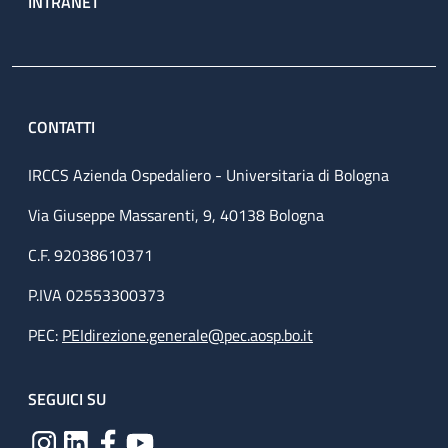
INTRANET
CONTATTI
IRCCS Azienda Ospedaliero - Universitaria di Bologna
Via Giuseppe Massarenti, 9, 40138 Bologna
C.F. 92038610371
P.IVA 02553300373
PEC:
PEIdirezione.generale@pec.aosp.bo.it
SEGUICI SU