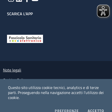
SCARICA L'APP
Useful links section
Small prints
Note legali
Cookies Policy
Questo sito utilizza cookie tecnici, analytics e di terze
Policy privacy e protezione del dato personale
parti.
Proseguendo nella navigazione accetti l'utilizzo dei
cookie.
Albo pretorio on-line
Dichiarazione di accessibilità
COOKIES
I CO
PREFERENZE
ACCETTO