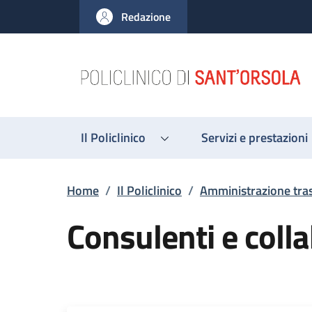
Salta al contenuto principale
Skip to footer content
Redazione
Il Policlinico
Servizi e prestazioni
Briciole di pane
Home
/
Il Policlinico
/
Amministrazione tra
Consulenti e colla
Descrizione