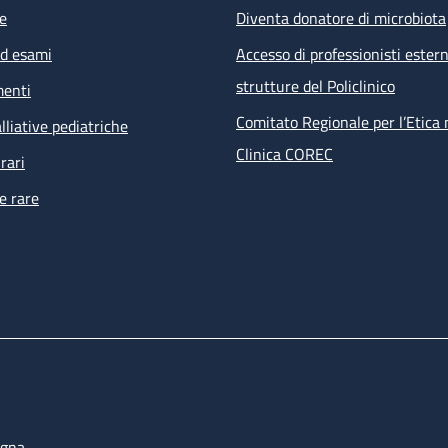
e
Diventa donatore di microbiota
ed esami
Accesso di professionisti estern
strutture del Policlinico
menti
Comitato Regionale per l’Etica 
lliative pediatriche
Clinica COREC
rari
e rare
ogna