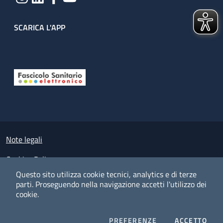
SCARICA L'APP
Useful links section
Small prints
Note legali
Cookies Policy
Questo sito utilizza cookie tecnici, analytics e di terze
Policy privacy e protezione del dato personale
parti.
Proseguendo nella navigazione accetti l'utilizzo dei
cookie.
Albo pretorio on-line
Dichiarazione di accessibilità
COOKIES
I CO
PREFERENZE
ACCETTO