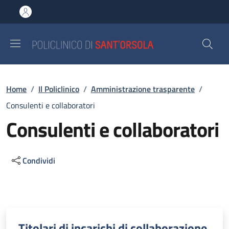
Salta al contenuto principale
Skip to footer content
Briciole di pane
Home
/
Il Policlinico
/
Amministrazione trasparente
/
Consulenti e collaboratori
Consulenti e collaboratori
Condividi
Descrizione
Titolari di incarichi di collaborazione