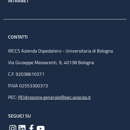
INTRANET
CONTATTI
IRCCS Azienda Ospedaliero - Universitaria di Bologna
Via Giuseppe Massarenti, 9, 40138 Bologna
C.F. 92038610371
P.IVA 02553300373
PEC:
PEIdirezione.generale@pec.aosp.bo.it
SEGUICI SU