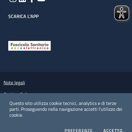
SCARICA L'APP
Useful links section
Small prints
Note legali
Cookies Policy
Questo sito utilizza cookie tecnici, analytics e di terze
Policy privacy e protezione del dato personale
parti.
Proseguendo nella navigazione accetti l'utilizzo dei
cookie.
Albo pretorio on-line
Dichiarazione di accessibilità
COOKIES
I CO
PREFERENZE
ACCETTO