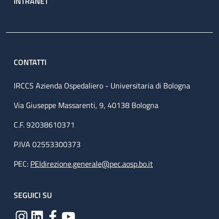
INTRANET
CONTATTI
IRCCS Azienda Ospedaliero - Universitaria di Bologna
Via Giuseppe Massarenti, 9, 40138 Bologna
C.F. 92038610371
P.IVA 02553300373
PEC:
PEIdirezione.generale@pec.aosp.bo.it
SEGUICI SU