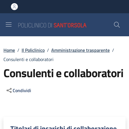
Salta al contenuto principale
Skip to footer content
Briciole di pane
Home
/
Il Policlinico
/
Amministrazione trasparente
/
Consulenti e collaboratori
Consulenti e collaboratori
Condividi
Descrizione
Titolari di incarichi di collaborazione