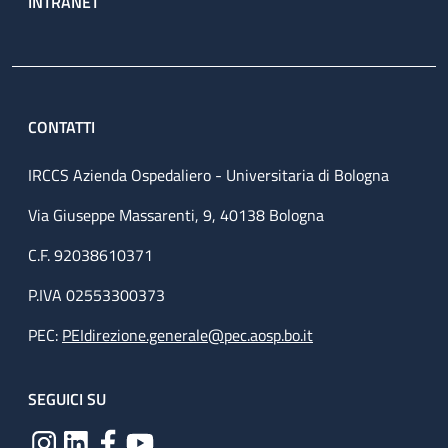
INTRANET
CONTATTI
IRCCS Azienda Ospedaliero - Universitaria di Bologna
Via Giuseppe Massarenti, 9, 40138 Bologna
C.F. 92038610371
P.IVA 02553300373
PEC:
PEIdirezione.generale@pec.aosp.bo.it
SEGUICI SU