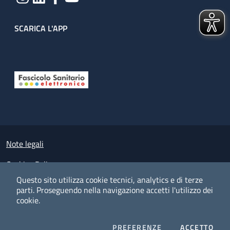
SCARICA L'APP
Useful links section
Small prints
Note legali
Cookies Policy
Questo sito utilizza cookie tecnici, analytics e di terze
Policy privacy e protezione del dato personale
parti.
Proseguendo nella navigazione accetti l'utilizzo dei
cookie.
Albo pretorio on-line
Dichiarazione di accessibilità
COOKIES
I CO
PREFERENZE
ACCETTO