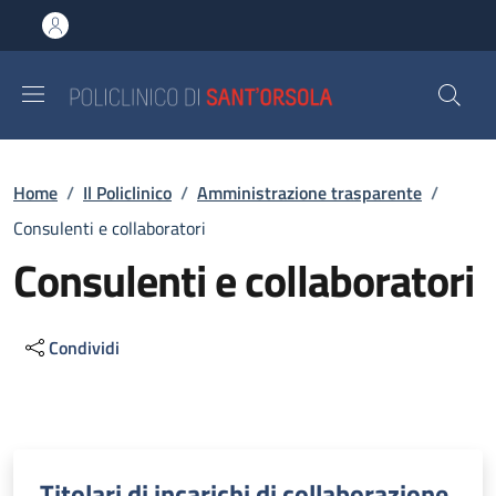
Salta al contenuto principale
Skip to footer content
Briciole di pane
Home
/
Il Policlinico
/
Amministrazione trasparente
/
Consulenti e collaboratori
Consulenti e collaboratori
Condividi
Descrizione
Titolari di incarichi di collaborazione