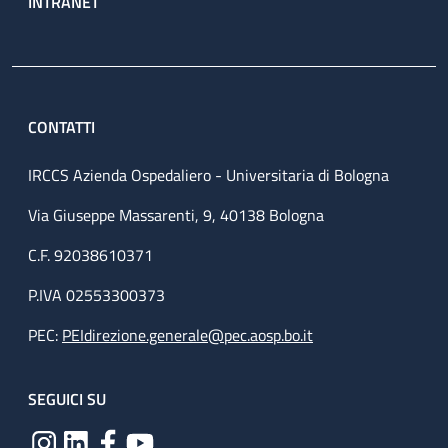
INTRANET
CONTATTI
IRCCS Azienda Ospedaliero - Universitaria di Bologna
Via Giuseppe Massarenti, 9, 40138 Bologna
C.F. 92038610371
P.IVA 02553300373
PEC:
PEIdirezione.generale@pec.aosp.bo.it
SEGUICI SU