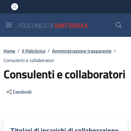
Salta al contenuto principale
Skip to footer content
Briciole di pane
Home
/
Il Policlinico
/
Amministrazione trasparente
/
Consulenti e collaboratori
Consulenti e collaboratori
Condividi
Descrizione
Titolari di incarichi di collaborazione