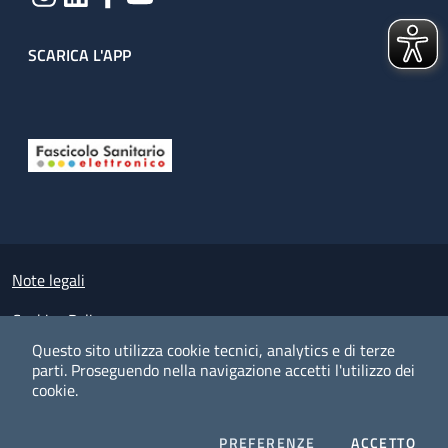
SCARICA L'APP
Useful links section
Small prints
Note legali
Cookies Policy
Questo sito utilizza cookie tecnici, analytics e di terze
Policy privacy e protezione del dato personale
parti.
Proseguendo nella navigazione accetti l'utilizzo dei
cookie.
Albo pretorio on-line
Dichiarazione di accessibilità
COOKIES
I CO
PREFERENZE
ACCETTO