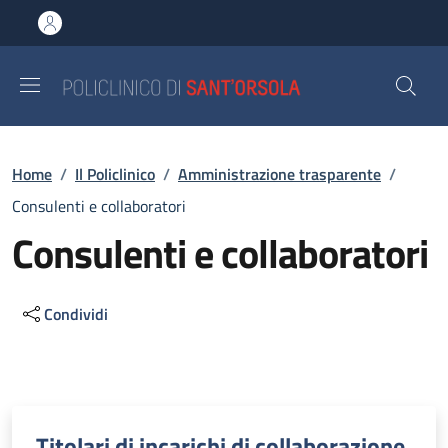
Salta al contenuto principale
Skip to footer content
Briciole di pane
Home
/
Il Policlinico
/
Amministrazione trasparente
/
Consulenti e collaboratori
Consulenti e collaboratori
Condividi
Descrizione
Titolari di incarichi di collaborazione