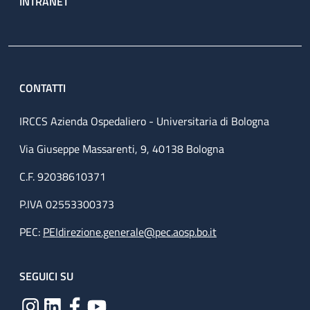
INTRANET
CONTATTI
IRCCS Azienda Ospedaliero - Universitaria di Bologna
Via Giuseppe Massarenti, 9, 40138 Bologna
C.F. 92038610371
P.IVA 02553300373
PEC:
PEIdirezione.generale@pec.aosp.bo.it
SEGUICI SU