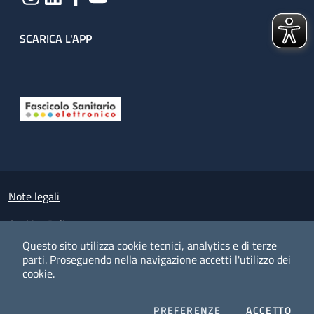
SCARICA L'APP
Useful links section
Small prints
Note legali
Cookies Policy
Questo sito utilizza cookie tecnici, analytics e di terze
Policy privacy e protezione del dato personale
parti.
Proseguendo nella navigazione accetti l'utilizzo dei
cookie.
Albo pretorio on-line
Dichiarazione di accessibilità
COOKIES
I CO
PREFERENZE
ACCETTO