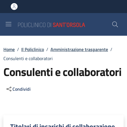
Salta al contenuto principale
Skip to footer content
Briciole di pane
Home
/
Il Policlinico
/
Amministrazione trasparente
/
Consulenti e collaboratori
Consulenti e collaboratori
Condividi
Descrizione
Titolari di incarichi di collaborazione