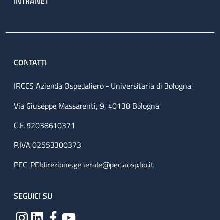
INTRANET
CONTATTI
IRCCS Azienda Ospedaliero - Universitaria di Bologna
Via Giuseppe Massarenti, 9, 40138 Bologna
C.F. 92038610371
P.IVA 02553300373
PEC:
PEIdirezione.generale@pec.aosp.bo.it
SEGUICI SU