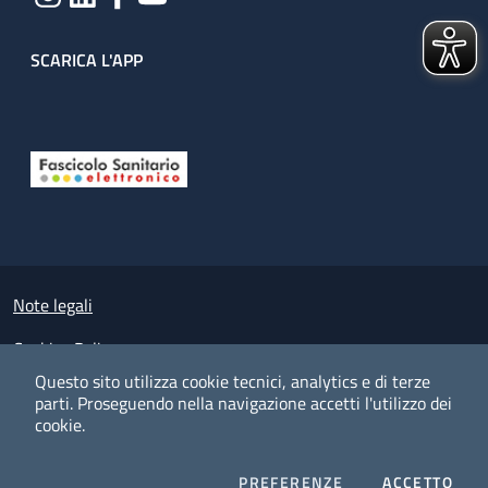
SCARICA L'APP
Useful links section
Small prints
Note legali
Cookies Policy
Questo sito utilizza cookie tecnici, analytics e di terze
Policy privacy e protezione del dato personale
parti.
Proseguendo nella navigazione accetti l'utilizzo dei
cookie.
Albo pretorio on-line
Dichiarazione di accessibilità
COOKIES
I CO
PREFERENZE
ACCETTO