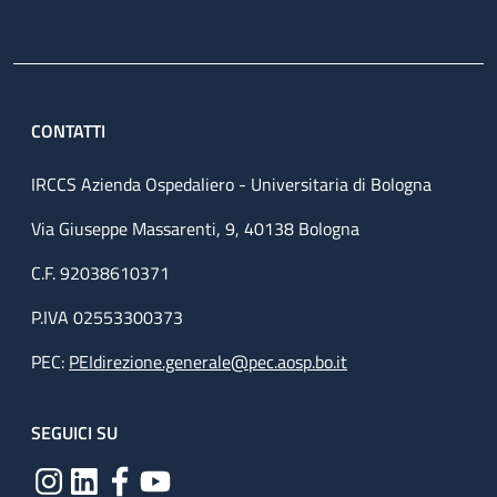
CONTATTI
IRCCS Azienda Ospedaliero - Universitaria di Bologna
Via Giuseppe Massarenti, 9, 40138 Bologna
C.F. 92038610371
P.IVA 02553300373
PEC:
PEIdirezione.generale@pec.aosp.bo.it
SEGUICI SU