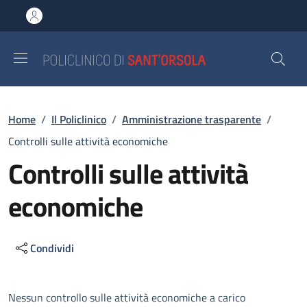
Salta al contenuto principale
Skip to footer content
Briciole di pane
Home
/
Il Policlinico
/
Amministrazione trasparente
/
Controlli sulle attività economiche
Controlli sulle attività
economiche
Condividi
Descrizione
Nessun controllo sulle attività economiche a carico