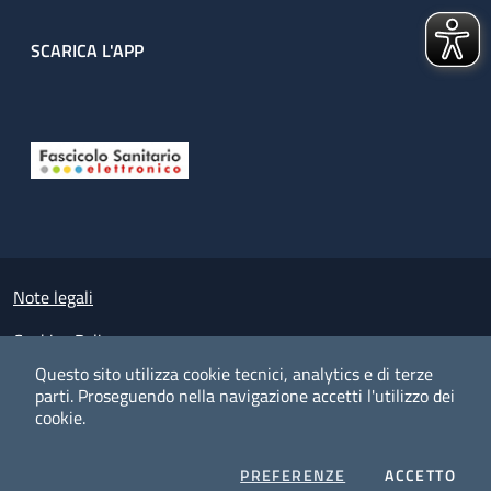
SCARICA L'APP
Useful links section
Small prints
Note legali
Cookies Policy
Questo sito utilizza cookie tecnici, analytics e di terze
Policy privacy e protezione del dato personale
parti.
Proseguendo nella navigazione accetti l'utilizzo dei
cookie.
Albo pretorio on-line
Dichiarazione di accessibilità
COOKIES
I CO
PREFERENZE
ACCETTO